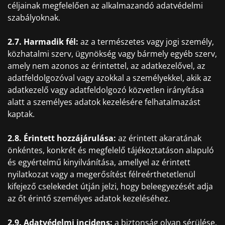
céljainak megfelelően az alkalmazandó adatvédelmi
szabályoknak.
2.7. Harmadik fél:
az a természetes vagy jogi személy,
közhatalmi szerv, ügynökség vagy bármely egyéb szerv,
amely nem azonos az érintettel, az adatkezelővel, az
adatfeldolgozóval vagy azokkal a személyekkel, akik az
adatkezelő vagy adatfeldolgozó közvetlen irányítása
alatt a személyes adatok kezelésére felhatalmazást
kaptak.
2.8. Érintett hozzájárulása:
az érintett akaratának
önkéntes, konkrét és megfelelő tájékoztatáson alapuló
és egyértelmű kinyilvánítása, amellyel az érintett
nyilatkozat vagy a megerősítést félreérthetetlenül
kifejező cselekedet útján jelzi, hogy beleegyezését adja
az őt érintő személyes adatok kezeléséhez.
2.9. Adatvédelmi incidens:
a biztonság olyan sérülése,