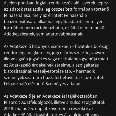
A jelen pontban foglalt rendelkezés alól kivételt képez
az adatok statisztikailag összesített formában történő
felhasználása, mely az érintett Felhasználó
beazonosítására alkalmas egyéb adatot semmilyen
formában nem tartalmazhatja, ez által nem minősül
Adatkezelésnek, sem adattovábbításnak.
Az Adatkezelő bizonyos esetekben – hivatalos bírósági,
rendőrségi megkeresés, jogi eljárás szerzői-, vagyoni-
illetve egyéb jogsértés vagy ezek alapos gyanúja miatt
az Adatkezelő érdekeinek sérelme, a szolgáltatás
biztosításának veszélyeztetése stb. – harmadik
személyek számára hozzáférhetővé teszi az érintett
Felhasználó elérhető Személyes adatait.
Az Adatkezelő jelen Adatkezelési tájékoztatóban
felsorolt Adatfeldolgozói, illetve a Külső szolgáltatók
2018. május 25. napját követően a részükre az
Adatkezelő által továbbított és általuk kezelt vagy