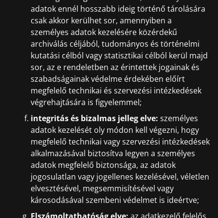
adatok ennél hosszabb ideig történő tárolására
csak akkor kerülhet sor, amennyiben a
személyes adatok kezelésére közérdekű
archiválás céljából, tudományos és történelmi
kutatási célból vagy statisztikai célból kerül majd
sor, az e rendeletben az érintettek jogainak és
szabadságainak védelme érdekében előírt
megfelelő technikai és szervezési intézkedések
végrehajtására is figyelemmel;
integritás és bizalmas jelleg elve:
személyes
adatok kezelését oly módon kell végezni, hogy
megfelelő technikai vagy szervezési intézkedések
alkalmazásával biztosítva legyen a személyes
adatok megfelelő biztonsága, az adatok
jogosulatlan vagy jogellenes kezelésével, véletlen
elvesztésével, megsemmisítésével vagy
károsodásával szembeni védelmet is ideértve;
Elszámoltathatóság elve:
az adatkezelő felelős