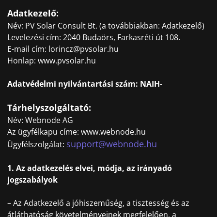
Adatkezelő:
Név: PV Solar Consult Bt. (a továbbiakban: Adatkezelő)
Levelezési cím: 2040 Budaörs, Farkasréti út 108.
E-mail cím: lorincz@pvsolar.hu
Honlap: www.pvsolar.hu
Adatvédelmi nyilvántartási szám: NAIH-
Tárhelyszolgáltató:
Név: Webnode AG
Az ügyfélkapu címe: www.webnode.hu
support@webnode.hu
Ügyfélszolgálat:
1. Az adatkezelés elvei, módja, az irányadó
jogszabályok
– Az Adatkezelő a jóhiszeműség, a tisztesség és az
átláthatóság követelményeinek megfelelően, a