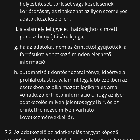
helyesbítését, törlését vagy kezelésének
korlátozását, és tiltakozhat az ilyen személyes
adatok kezelése ellen;
a valamely felügyeleti hatósághoz címzett
panasz benyújtásának joga;
ha az adatokat nem az érintettől gyűjtötték, a
forrásukra vonatkozó minden elérhető
információ;
automatizált döntéshozatal ténye, ideértve a
profilalkotást is, valamint legalább ezekben az
esetekben az alkalmazott logikára és arra
vonatkozó érthető információk, hogy az ilyen
adatkezelés milyen jelentőséggel bír, és az
érintettre nézve milyen várható
következményekkel jár.
7.2. Az adatkezelő az adatkezelés tárgyát képező
személyes adatok másolatát az érintett rendelkezésére