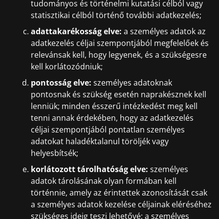
tudományos és történelmi kutatási célból vagy
statisztikai célból történő további adatkezelés;
adattakarékosság elve:
a személyes adatok az
adatkezelés céljai szempontjából megfelelőek és
relevánsak kell, hogy legyenek, és a szükségesre
kell korlátozódniuk;
pontosság elve:
személyes adatoknak
pontosnak és szükség esetén naprakésznek kell
lenniük; minden ésszerű intézkedést meg kell
tenni annak érdekében, hogy az adatkezelés
céljai szempontjából pontatlan személyes
adatokat haladéktalanul töröljék vagy
helyesbítsék;
korlátozott tárolhatóság elve:
személyes
adatok tárolásának olyan formában kell
történnie, amely az érintettek azonosítását csak
a személyes adatok kezelése céljainak eléréséhez
szükséges ideig teszi lehetővé; a személyes