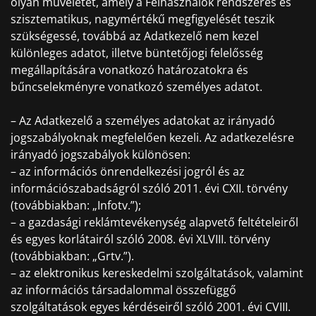
olyan műveletet, amely a Felhasználók rendszeres és
szisztematikus, nagymértékű megfigyelését teszik
szükségessé, továbbá az Adatkezelő nem kezel
különleges adatot, illetve büntetőjogi felelősség
megállapítására vonatkozó határozatokra és
bűncselekményre vonatkozó személyes adatot.
– Az Adatkezelő a személyes adatokat az irányadó
jogszabályoknak megfelelően kezeli. Az adatkezelésre
irányadó jogszabályok különösen:
– az információs önrendelkezési jogról és az
információszabadságról szóló 2011. évi CXII. törvény
(továbbiakban: „Infotv.”);
– a gazdasági reklámtevékenység alapvető feltételeiről
és egyes korlátairól szóló 2008. évi XLVIII. törvény
(továbbiakban: „Grtv.”).
– az elektronikus kereskedelmi szolgáltatások, valamint
az információs társadalommal összefüggő
szolgáltatások egyes kérdéseiről szóló 2001. évi CVIII.