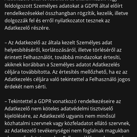
feldolgozott Személyes adatokat a GDPR által előírt
rendelkezésekkel összhangban rögzítik, kezelik, illetve
dolgozzák fel és erről nyilatkozatot tesznek az
Adatkezelő részére.
– Az Adatkezelő az általa kezelt Személyes adat
helyesbítéséről, korlátozásáról, illetve törléséről az
érintett Felhasználót, továbbá mindazokat értesíti,
akiknek korábban a Személyes adatot Adatkezelés
céljára továbbította. Az értesítés mellőzhető, ha ez az
Adatkezelés céljára való tekintettel a Felhasználó jogos
érdekét nem sérti.
– Tekintettel a GDPR vonatkozó rendelkezéseire az
Adatkezelő nem köteles adatvédelmi tisztviselő
kijelölésére, az Adatkezelő ugyanis nem minősül
közhatalmi szervnek vagy közfeladatot ellátó szervnek,
az Adatkezelő tevékenységei nem foglalnak magukban